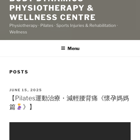
PHYSIOTHERAPY &
WELLNESS CENTRE
Physiotherapy · Pilates · Sports Injuries & Rehabilitation ·
Wellness
Menu
POSTS
POSTED
JUNE 15, 2025
ON
【Pilates運動治療・減輕腰背痛《懷孕媽媽
篇
》】