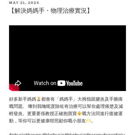
POSTED
MAY 21, 2024
ON
【解決媽媽手・物理治療實況】
好多新手媽媽
都會有「媽媽手」大拇指跟腱炎及手腕痛
嘅問題。 嚟到我哋呢度除咗有治療可以幫你處理痛楚及減
輕發炎。更重要係教授正確抱寶寶
嘅方法同進行復健運
動，等你可以更健康咁照顧你嘅小朋友
。
#physiotherapy
#hkphysio
#hkphysiotherapy
#sportinju