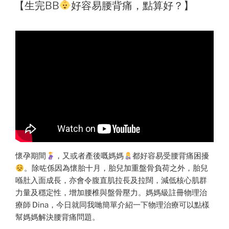
ON
【生完BB
好容易腰背痛，點算好？】
懷孕期間
，又或者產後嘅媽媽
都好容易受腰背痛困擾
。除咗係因為懷胎十月，胎兒加重盤骨負荷之外，胎兒
喺肚入面成長，亦會令腹直肌拉長及拉闊，減低核心肌群
力量及穩定性，增加腰椎與盤骨壓力。媽媽級註冊物理治
療師 Dina，今日就同我哋簡單介紹一下物理治療可以點樣
幫媽媽解決腰背痛問題。