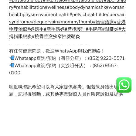
ry
#rehabilitation
#wellness
#bodydynamicshk
#woman
healthphysio
#womenhealth
#pelvichealth
#dequervain
syndrome
#dequervain
#mommythumb
#物理治療
#香港
物理治療
#媽媽手
#新手媽媽
#產後護理
#手腕痛
#跟腱炎
#大
拇指跟腱炎
#橈骨莖突狹窄性腱鞘炎
-————————————————————
有任何健康問題，歡迎WhatsApp與我們聯絡！
Whatsapp查詢/預約（灣仔分店）：(852) 9223-5571
Whatsapp查詢/預約（尖沙咀分店）：(852) 9557-
0100
呢度嘅資訊希望可以為大家提供參考。但若果身體出現問
題，記得搵我哋，或其他專業醫療人員作臨床診斷及提供
適當嘅治療建議
。
POSTED
MAY 21, 2024
ON
【新手媽媽抱B抱到有媽媽手，點算好？】