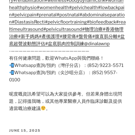
ry
#rehabilitation
#wellness
#bodydynamicshk
#woman
healthphysio
#womenhealth
#pelvichealth
#lowbackpai
n
#pelvicpain
#prenatal
#postnatal
#abdominalseparatio
n
#DiastasisRecti
#pelvicfloortraining
#biofeedback
#rea
ltimeultrasound
#pelvicultrasound
#物理治療
#香港物理
治療
#新手媽媽
#產後護理
#腰背痛
#盤骨痛
#腹直肌分離
#盆
底超聲波動態評估
#盆底肌肉控制訓練
@dinalawnp
-————————————————————
有任何健康問題，歡迎WhatsApp與我們聯絡！
Whatsapp查詢/預約（灣仔分店）：(852) 9223-5571
Whatsapp查詢/預約（尖沙咀分店）：(852) 9557-
0100
呢度嘅資訊希望可以為大家提供參考。但若果身體出現問
題，記得搵我哋，或其他專業醫療人員作臨床診斷及提供
適當嘅治療建議
。
POSTED
JUNE 15, 2025