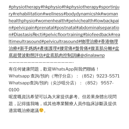
#physiotherapy
#hkphysio
#hkphysiotherapy
#sportinju
ry
#rehabilitation
#wellness
#bodydynamicshk
#woman
healthphysio
#womenhealth
#pelvichealth
#lowbackpai
n
#pelvicpain
#prenatal
#postnatal
#abdominalseparatio
n
#DiastasisRecti
#pelvicfloortraining
#biofeedback
#rea
ltimeultrasound
#pelvicultrasound
#物理治療
#香港物理
治療
#新手媽媽
#產後護理
#腰背痛
#盤骨痛
#腹直肌分離
#盆
底超聲波動態評估
#盆底肌肉控制訓練
@dinalawnp
—————————————————-
有任何健康問題，歡迎WhatsApp與我們聯絡！
Whatsapp 查詢/預約（灣仔分店）：（852）9223-5571
Whatsapp查詢/預約（尖沙咀分店）：（852） 9557-
0100
呢度嘅資訊希望可以為大家提供參考。但若果身體出現問
題，記得搵我哋，或其他專業醫療人員作臨床診斷及提供
適當嘅治療建議
。